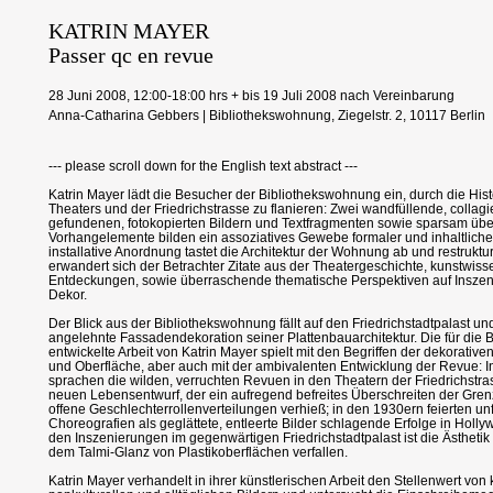
KATRIN MAYER
Passer qc en revue
28 Juni 2008, 12:00-18:00 hrs + bis 19 Juli 2008 nach Vereinbarung
Anna-Catharina Gebbers | Bibliothekswohnung, Ziegelstr. 2, 10117 Berlin
--- please scroll down for the English text abstract ---
Katrin Mayer lädt die Besucher der Bibliothekswohnung ein, durch die His
Theaters und der Friedrichstrasse zu flanieren: Zwei wandfüllende, collag
gefundenen, fotokopierten Bildern und Textfragmenten sowie sparsam übe
Vorhangelemente bilden ein assoziatives Gewebe formaler und inhaltliche
installative Anordnung tastet die Architektur der Wohnung ab und restruktur
erwandert sich der Betrachter Zitate aus der Theatergeschichte, kunstwiss
Entdeckungen, sowie überraschende thematische Perspektiven auf Inszen
Dekor.
Der Blick aus der Bibliothekswohnung fällt auf den Friedrichstadtpalast un
angelehnte Fassadendekoration seiner Plattenbauarchitektur. Die für die
entwickelte Arbeit von Katrin Mayer spielt mit den Begriffen der dekorativ
und Oberfläche, aber auch mit der ambivalenten Entwicklung der Revue: 
sprachen die wilden, verruchten Revuen in den Theatern der Friedrichstr
neuen Lebensentwurf, der ein aufregend befreites Überschreiten der Gren
offene Geschlechterrollenverteilungen verhieß; in den 1930ern feierten u
Choreografien als geglättete, entleerte Bilder schlagende Erfolge in Holl
den Inszenierungen im gegenwärtigen Friedrichstadtpalast ist die Ästhetik
dem Talmi-Glanz von Plastikoberflächen verfallen.
Katrin Mayer verhandelt in ihrer künstlerischen Arbeit den Stellenwert von 