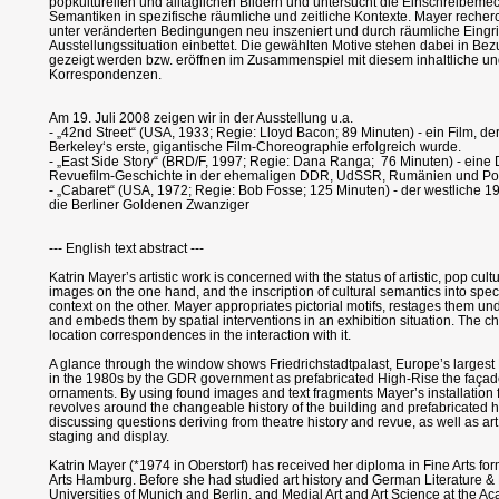
popkulturellen und alltäglichen Bildern und untersucht die Einschreibeme
Semantiken in spezifische räumliche und zeitliche Kontexte. Mayer recherch
unter veränderten Bedingungen neu inszeniert und durch räumliche Eingrif
Ausstellungssituation einbettet. Die gewählten Motive stehen dabei in Be
gezeigt werden bzw. eröffnen im Zusammenspiel mit diesem inhaltliche un
Korrespondenzen.
Am 19. Juli 2008 zeigen wir in der Ausstellung u.a.
- „42nd Street“ (USA, 1933; Regie: Lloyd Bacon; 89 Minuten) - ein Film, d
Berkeley‘s erste, gigantische Film-Choreographie erfolgreich wurde.
- „East Side Story“ (BRD/F, 1997; Regie: Dana Ranga; 76 Minuten) - eine
Revuefilm-Geschichte in der ehemaligen DDR, UdSSR, Rumänien und Po
- „Cabaret“ (USA, 1972; Regie: Bob Fosse; 125 Minuten) - der westliche 1
die Berliner Goldenen Zwanziger
--- English text abstract ---
Katrin Mayer’s artistic work is concerned with the status of artistic, pop cul
images on the one hand, and the inscription of cultural semantics into spec
context on the other. Mayer appropriates pictorial motifs, restages them und
and embeds them by spatial interventions in an exhibition situation. The ch
location correspondences in the interaction with it.
A glance through the window shows Friedrichstadtpalast, Europe’s largest
in the 1980s by the GDR government as prefabricated High-Rise the façad
ornaments. By using found images and text fragments Mayer’s installation
revolves around the changeable history of the building and prefabricated hi
discussing questions deriving from theatre history and revue, as well as art 
staging and display.
Katrin Mayer (*1974 in Oberstorf) has received her diploma in Fine Arts fo
Arts Hamburg. Before she had studied art history and German Literature &
Universities of Munich and Berlin, and Medial Art and Art Science at the A