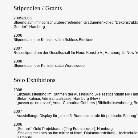
Stipendien / Grants
2005/2006
Stipendiatin im hochschulübergreifenden Graduiertenkolleg "Dekonstrukti
Gender", Hamburg
2006
Stipendiatin der Künstlerstätte Schloss Bleckede
2007
Reisestipendium der Gesellschaft für Neue Kunst e.V., Hamburg für New Y
2008
Stipendiatin der Künstlerstätte Worpswede
Solo Exhibitions
2008
-
Einzelausstellung im Rahmen der Ausstellung „Reisestipendium NK Hambu
Stefan Kalmàr, Admiralitätstrasse, Hamburg (Nov.)
-
„passer qc en revue“, Anna-Catharina Gebbers | Bibliothekswohnung, Be
2007
-
Ausstellungs-Display für „Insert 3: Bundeszentrale für politische Bildun
2006
-
„Square“, Gold Projektraum (Jörg Franzbecker), Hamburg
-
„Shaking the lines on the mirror of time“, Diplomausstellung, Hochschule
Hamburg