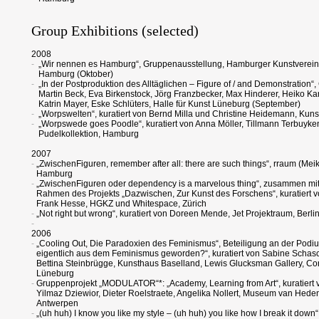
Group Exhibitions (selected)
2008
-
„Wir nennen es Hamburg“, Gruppenausstellung, Hamburger Kunstverei
Hamburg (Oktober)
-
„In der Postproduktion des Alltäglichen – Figure of / and Demonstration“
Martin Beck, Eva Birkenstock, Jörg Franzbecker, Max Hinderer, Heiko Ka
Katrin Mayer, Eske Schlüters, Halle für Kunst Lüneburg (September)
-
„Worpswelten“, kuratiert von Bernd Milla und Christine Heidemann, Kuns
-
„Worpswede goes Poodle“, kuratiert von Anna Möller, Tillmann Terbuyke
Pudelkollektion, Hamburg
2007
-
„ZwischenFiguren, remember after all: there are such things“, rraum (Mei
Hamburg
-
„ZwischenFiguren oder dependency is a marvelous thing“, zusammen mit
Rahmen des Projekts „Dazwischen, Zur Kunst des Forschens“, kuratiert 
Frank Hesse, HGKZ und Whitespace, Zürich
-
„Not right but wrong“, kuratiert von Doreen Mende, Jet Projektraum, Berli
-
2006
-
„Cooling Out, Die Paradoxien des Feminismus“, Beteiligung an der Podi
eigentlich aus dem Feminismus geworden?“, kuratiert von Sabine Schasc
Bettina Steinbrügge, Kunsthaus Baselland, Lewis Glucksman Gallery, Cor
Lüneburg
-
Gruppenprojekt „MODULATOR“*: „Academy, Learning from Art“, kuratiert 
Yilmaz Dziewior, Dieter Roelstraete, Angelika Nollert, Museum van Hed
Antwerpen
-
„(uh huh) I know you like my style – (uh huh) you like how I break it down“