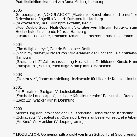
Pudelkollektion (kuratiert von Anna Möller), Hamburg
2005
-
Gruppenprojekt „MODULATOR“*: „Akademie, Kunst lehren und lernen“, ku
Dziewior und Angelika Nollert, Kunstverein Hamburg
-
„mikrowesten“, TAKT Kunstprojektraum, Berlin
-
„Post-Double-Super-High-Opening“, kuratiert von Tillmann Terbuyken und
Hochschule für bildende Künste, Hamburg
-
„Elektrohaus: Geräte, Leuchten, Material, Fernsehen, Rundfunk, Phono“
2004
-
„The delighted eye“, Galerie Subspace, Berlin
-
„Not in my Name“, kuratiert von Studierenden der Hochschule für bilde
Hamburg
-
„Szenarien L-Z“, Jahresausstellung Hochschule für bildende Künste Ha
-
„transparent“, Sontra, ehemalige Strumpffabrik, Sonthofen
2003
- „Proben A-K“, Jahresausstellung Hochschule für bildende Künste, Hamb
2001
-
14. Filmwinter Stuttgart, Videoinstallation
-
„Synthetic Landscapes“, die Höge Künstlerinnenhof, Bassum bei Bremen
-
„Loox 12“, Wacker Kunst, Dortmund
2000
-
Ausstellung der Fotoklasse der HfG Karlsruhe, Hebelstrasse, Karlsruhe
-
„Schrägspur“ Videofestival, Oberstdorf, Preis für beste konzeptuelle Arbei
-
„Art-Kino“, Art Frankfurt (Videoprogramm)
* MODULATOR: Gemeinschaftsprojekt von Eran Schaerf und Studierenden 